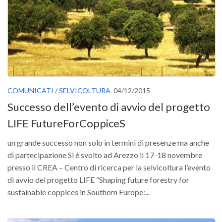
II Congresso (Bologna 1999)
I Congresso (Padova 1997)
Redazione
Pagina Principale
Editoriali
COMUNICATI
/
SELVICOLTURA
04/12/2015
Pillole di Scienze Forestali
Successo dell’evento di avvio del progetto
Highlights
LIFE FutureForCoppiceS
#FOCUSINCENDI
un grande successo non solo in termini di presenze ma anche
Cartella Stampa
di partecipazione Si è svolto ad Arezzo il 17-18 novembre
Comunicati
presso il CREA – Centro di ricerca per la selvicoltura l’evento
Infografiche
di avvio del progetto LIFE “Shaping future forestry for
sustainable coppices in Southern Europe:...
Video
PDF