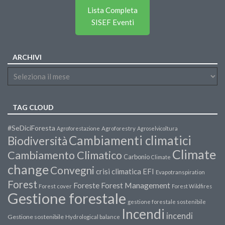
Lista Completa
SISEF Eventi
ARCHIVI
TAG CLOUD
#SeDiciForesta
Agroforestazione
Agroforestry
Agroselvicoltura
Cambiamenti climatici
Biodiversità
Climate
Cambiamento Climatico
Carbonio
Climate
change
Convegni
crisi climatica
EFI
Evapotranspiration
Forest
Forest Management
Foreste
Forest cover
Forest Wildfires
Gestione forestale
gestione forestale sostenibile
Incendi
incendi
Gestione sostenibile
Hydrological balance