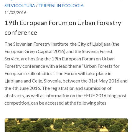
Premi SISEF
SELVICOLTURA
/
TERPENI IN ECOLOGIA
XV Congresso (Sassari 2026)
11/02/2016
19th European Forum on Urban Forestry
XIV Congresso (Padova 2024)
conference
XIII Congresso (Orvieto 2022)
XII Congresso (Palermo 2019)
The Slovenian Forestry Institute, the City of Ljubljana (the
XI Congresso (Roma 2017)
European Green Capital 2016) and the Slovenia Forest
Service, are hosting the 19th European Forum on Urban
X Congresso (Firenze 2015)
Forestry conference with a lead theme “Urban Forests for
IX Congresso (Bolzano 2013)
European resilient cities”. The Forum will take place in
VIII Congresso (Rende 2011)
Ljubljana and Celje, Slovenia, between the 31st May 2016 and
the 4th June 2016. The registration and submission of
VII Congresso (Isernia 2009)
abstracts, as well as information on the EFUF 2016 blog post
VI Congresso (Arezzo 2007)
competition, can be accessed at the following sites:
V Congresso (Torino 2003)
IV Congresso (Potenza 2003)
III Congresso (Viterbo 2001)