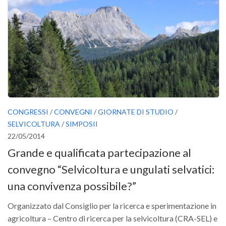
SISEF Notebook (Rassegna Stampa)
SISEF Eventi
SISEF@Facebook
@SISEF Tweets
@ForestTweeting
SISEF Publishing
Redazione SISEF.ORG
CONGRESSI
/
CONVEGNI
/
GIORNATE DI STUDIO
/
Credits
SELVICOLTURA
/
SIMPOSII
22/05/2014
Grande e qualificata partecipazione al
convegno “Selvicoltura e ungulati selvatici:
una convivenza possibile?”
Organizzato dal Consiglio per la ricerca e sperimentazione in
agricoltura – Centro di ricerca per la selvicoltura (CRA-SEL) e