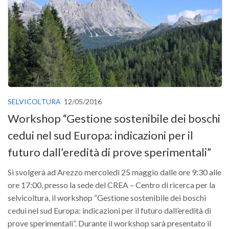
Versamento Quote di Iscrizione
Gruppi di Lavoro
Lista dei Gruppi di Lavoro SISEF
GdL Inquinamento e Foreste
GdL Terpeni in Ecologia
GdL Biodiversità Forestale
SELVICOLTURA
12/05/2016
GdL Arboricoltura da Legno e Agroselvicoltura
Workshop “Gestione sostenibile dei boschi
GdL Modellistica Forestale
cedui nel sud Europa: indicazioni per il
GdL Selvicoltura
futuro dall’eredità di prove sperimentali”
GdL Ecologia del Suolo
Si svolgerà ad Arezzo mercoledì 25 maggio dalle ore 9:30 alle
GdL Pianificazione Forestale
ore 17:00, presso la sede del CREA – Centro di ricerca per la
GdL Geomatica Forestale
selvicoltura, il workshop “Gestione sostenibile dei boschi
cedui nel sud Europa: indicazioni per il futuro dall’eredità di
GdL Filiera del legno
prove sperimentali”. Durante il workshop sarà presentato il