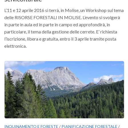
Call for Proposals
L’11 e 12 aprile 2016 si terrà, in Molise, un Workshop sul tema
Comunicati
delle RISORSE FORESTALI IN MOLISE. L’evento si svolgerà
in parte in aula ed in parte in campo ed approfondirà, in
Congressi
particolare, il tema della gestione delle cerrete. E’ richiesta
Convegni
l’iscrizione, libera e gratuita, entro il 3 aprile tramite posta
Corsi di Aggiornamento
elettronica.
Corsi di Specializzazione
Giornate di Studio
Opportunità di Lavoro
Rassegne
Reports
Simposii
Congressi
Pagina Congressi
INQUINAMENTO E FORESTE
/
PIANIFICAZIONE FORESTALE
/