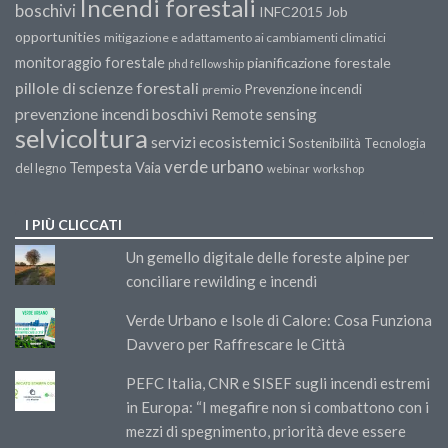
Incendi forestali
boschivi
INFC2015
Job
opportunities
mitigazione e adattamento ai cambiamenti climatici
monitoraggio forestale
pianificazione forestale
phd fellowship
pillole di scienze forestali
Prevenzione incendi
premio
prevenzione incendi boschivi
Remote sensing
selvicoltura
servizi ecosistemici
Sostenibilità
Tecnologia
verde urbano
Tempesta Vaia
del legno
webinar
workshop
I PIÙ CLICCATI
Un gemello digitale delle foreste alpine per
conciliare rewilding e incendi
Verde Urbano e Isole di Calore: Cosa Funziona
Davvero per Raffrescare le Città
PEFC Italia, CNR e SISEF sugli incendi estremi
in Europa: “I megafire non si combattono con i
mezzi di spegnimento, priorità deve essere