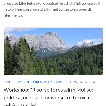
GdL Gestione Incendi Boschivi
progetto LIFE FutureForCoppiceS, le attività intraprese ed il
GdL Verde Urbano
networking con progetti affini nel contesto europeo di
riferimento.
GdL Comunicazione Forestale
GdL Foreste, Mitigazione, Adattamento
GdL Infrastrutture, Risorse, Innovazione
GdL Boschi Vetusti
GdL “TreeTalkers”
GdL Boschi Cedui
News
Post Recenti
Ricevi la SISEF Newsletter
PIANIFICAZIONE FORESTALE
/
SELVICOLTURA
09/03/2016
Avvisi
Workshop: “Risorse forestali in Molise:
Borse di Studio
politica, ricerca, biodiversità e tecnica
Call for Papers
selvicolturale”