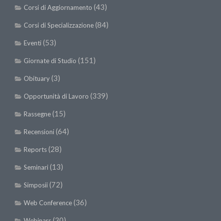
SISEF Notebook (Rassegna Stampa)
(43)
Corsi di Aggiornamento
SISEF Eventi
(84)
Corsi di Specializzazione
SISEF@Facebook
(53)
Eventi
@SISEF Tweets
(151)
Giornate di Studio
@ForestTweeting
(3)
Obituary
SISEF Publishing
(339)
Opportunità di Lavoro
Redazione SISEF.ORG
(15)
Rassegne
Credits
(64)
Recensioni
(28)
Reports
(13)
Seminari
(72)
Simposii
(36)
Web Conference
(30)
Webinars