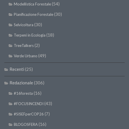
Premi SISEF
(54)
Modellistica Forestale
XV Congresso (Sassari 2026)
(30)
Pianificazione Forestale
XIV Congresso (Padova 2024)
(30)
Selvicoltura
XIII Congresso (Orvieto 2022)
(18)
Terpeni in Ecologia
XII Congresso (Palermo 2019)
(2)
TreeTalkers
XI Congresso (Roma 2017)
(49)
Verde Urbano
X Congresso (Firenze 2015)
IX Congresso (Bolzano 2013)
Recenti
(25)
VIII Congresso (Rende 2011)
Redazionale
(306)
VII Congresso (Isernia 2009)
(16)
#16foresta
VI Congresso (Arezzo 2007)
(43)
#FOCUSINCENDI
V Congresso (Torino 2003)
(7)
#SISEFperCOP26
IV Congresso (Potenza 2003)
(16)
BLOGOSFERA
III Congresso (Viterbo 2001)