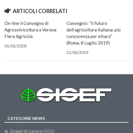
GdL Gestione Incendi Boschivi
apre
in
GdL Verde Urbano
ARTICOLI CORRELATI
una
nuova
finestra
GdL Comunicazione Forestale
On-line il Convegno di
Convegno: “Il futuro
Agroselvicoltura a Verona
GdL Foreste, Mitigazione, Adattamento
dell’agricoltura italiana: più
Fiera Agricola
conoscenza per ettaro”
GdL Infrastrutture, Risorse, Innovazione
(Roma, 8 Luglio 2019)
01/03/2018
GdL Boschi Vetusti
21/06/2019
GdL “TreeTalkers”
GdL Boschi Cedui
News
Post Recenti
Ricevi la SISEF Newsletter
Avvisi
CATEGORIE NEWS
Borse di Studio
Call for Papers
Gruppi di Lavoro
(432)