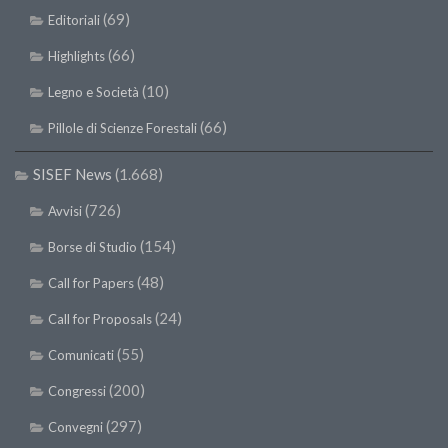
(69)
II Congresso (Bologna 1999)
Editoriali
I Congresso (Padova 1997)
(66)
Highlights
Redazione
(10)
Legno e Società
Pagina Principale
(66)
Pillole di Scienze Forestali
Editoriali
SISEF News
(1.668)
Pillole di Scienze Forestali
(726)
Avvisi
Highlights
(154)
Borse di Studio
#FOCUSINCENDI
(48)
Call for Papers
Cartella Stampa
(24)
Call for Proposals
Comunicati
(55)
Infografiche
Comunicati
Video
(200)
Congressi
PDF
(297)
Convegni