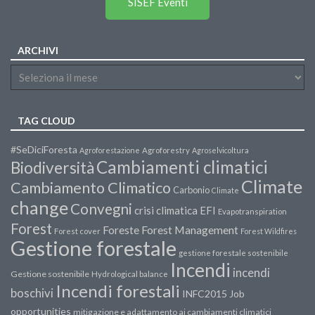
SISEF Eventi
ARCHIVI
TAG CLOUD
#SeDiciForesta
Agroforestazione
Agroforestry
Agroselvicoltura
Cambiamenti climatici
Biodiversità
Climate
Cambiamento Climatico
Carbonio
Climate
change
Convegni
crisi climatica
EFI
Evapotranspiration
Forest
Forest Management
Foreste
Forest cover
Forest Wildfires
Gestione forestale
gestione forestale sostenibile
Incendi
incendi
Gestione sostenibile
Hydrological balance
Incendi forestali
boschivi
INFC2015
Job
opportunities
mitigazione e adattamento ai cambiamenti climatici