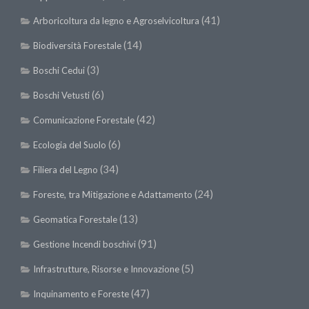
Call for Proposals
(41)
Arboricoltura da legno e Agroselvicoltura
Comunicati
(14)
Biodiversità Forestale
Congressi
(3)
Boschi Cedui
Convegni
(6)
Boschi Vetusti
Corsi di Aggiornamento
(42)
Comunicazione Forestale
Corsi di Specializzazione
(6)
Ecologia del Suolo
Giornate di Studio
(34)
Filiera del Legno
Opportunità di Lavoro
(24)
Foreste, tra Mitigazione e Adattamento
Rassegne
Reports
(13)
Geomatica Forestale
Simposii
(91)
Gestione Incendi boschivi
Congressi
(5)
Infrastrutture, Risorse e Innovazione
Pagina Congressi
(47)
Inquinamento e Foreste