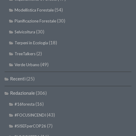
SISEF Notebook (Rassegna Stampa)
(54)
Modellistica Forestale
SISEF Eventi
(30)
Pianificazione Forestale
SISEF@Facebook
(30)
@SISEF Tweets
Selvicoltura
@ForestTweeting
(18)
Terpeni in Ecologia
SISEF Publishing
(2)
TreeTalkers
Redazione SISEF.ORG
(49)
Verde Urbano
Credits
Recenti
(25)
Redazionale
(306)
(16)
#16foresta
(43)
#FOCUSINCENDI
(7)
#SISEFperCOP26