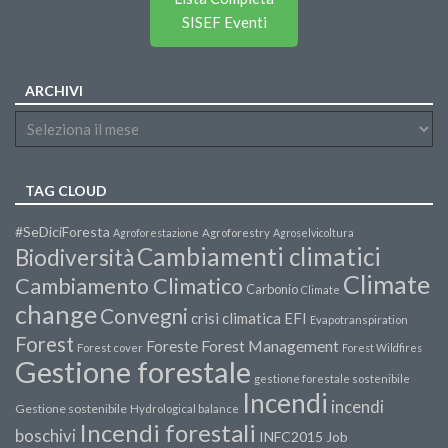
SISEF Eventi
ARCHIVI
TAG CLOUD
#SeDiciForesta
Agroforestazione
Agroforestry
Agroselvicoltura
Cambiamenti climatici
Biodiversità
Climate
Cambiamento Climatico
Carbonio
Climate
change
Convegni
crisi climatica
EFI
Evapotranspiration
Forest
Forest Management
Foreste
Forest cover
Forest Wildfires
Gestione forestale
gestione forestale sostenibile
Incendi
incendi
Gestione sostenibile
Hydrological balance
Incendi forestali
boschivi
INFC2015
Job