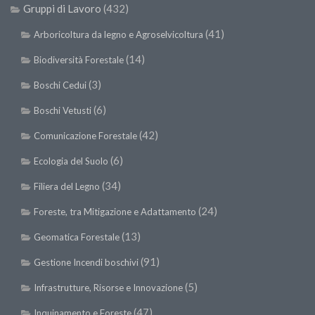
Gruppi di Lavoro
(432)
II Congresso (Bologna 1999)
(41)
Arboricoltura da legno e Agroselvicoltura
I Congresso (Padova 1997)
(14)
Biodiversità Forestale
Redazione
(3)
Boschi Cedui
Pagina Principale
(6)
Editoriali
Boschi Vetusti
Pillole di Scienze Forestali
(42)
Comunicazione Forestale
Highlights
(6)
Ecologia del Suolo
#FOCUSINCENDI
(34)
Filiera del Legno
Cartella Stampa
(24)
Foreste, tra Mitigazione e Adattamento
Comunicati
(13)
Geomatica Forestale
Infografiche
(91)
Gestione Incendi boschivi
Video
(5)
Infrastrutture, Risorse e Innovazione
PDF
(47)
Inquinamento e Foreste