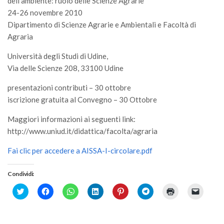
dell’ambiente: ruolo delle Scienze Agrarie
GdL Gestione Incendi Boschivi
24-26 novembre 2010
GdL Verde Urbano
Dipartimento di Scienze Agrarie e Ambientali e Facoltà di
GdL Comunicazione Forestale
Agraria
GdL Foreste, Mitigazione, Adattamento
Università degli Studi di Udine,
GdL Infrastrutture, Risorse, Innovazione
Via delle Scienze 208, 33100 Udine
GdL Boschi Vetusti
presentazioni contributi – 30 ottobre
iscrizione gratuita al Convegno – 30 Ottobre
GdL “TreeTalkers”
GdL Boschi Cedui
Maggiori informazioni ai seguenti link:
http://www.uniud.it/didattica/facolta/agraria
News
Fai clic per accedere a AISSA-I-circolare.pdf
Post Recenti
Ricevi la SISEF Newsletter
Condividi:
Avvisi
Click
Fai
Fai
Fai
Fai
Fai
Fai
Fai
to
clic
clic
clic
clic
clic
clic
clic
Borse di Studio
share
per
per
qui
qui
per
qui
per
on
condividere
condividere
per
per
condividere
per
inviare
Twitter
su
su
condividere
condividere
su
stampare
un
Call for Papers
(Si
Facebook
WhatsApp
su
su
Telegram
(Si
link