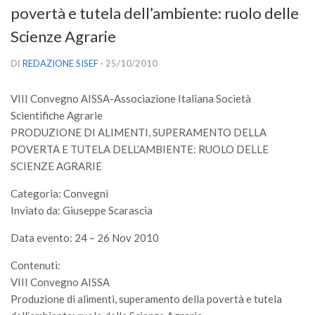
povertà e tutela dell’ambiente: ruolo delle
Versamento Quote di Iscrizione
Scienze Agrarie
Gruppi di Lavoro
Lista dei Gruppi di Lavoro SISEF
DI
REDAZIONE SISEF
· 25/10/2010
GdL Inquinamento e Foreste
VIII Convegno AISSA-Associazione Italiana Società
GdL Terpeni in Ecologia
Scientifiche Agrarie
GdL Biodiversità Forestale
PRODUZIONE DI ALIMENTI, SUPERAMENTO DELLA
POVERTA E TUTELA DELL’AMBIENTE: RUOLO DELLE
GdL Arboricoltura da Legno e Agroselvicoltura
SCIENZE AGRARIE
GdL Modellistica Forestale
Categoria: Convegni
GdL Selvicoltura
Inviato da: Giuseppe Scarascia
GdL Ecologia del Suolo
Data evento: 24 – 26 Nov 2010
GdL Pianificazione Forestale
Contenuti:
GdL Geomatica Forestale
VIII Convegno AISSA
GdL Filiera del legno
Produzione di alimenti, superamento della povertà e tutela