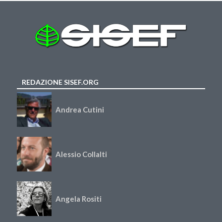
REDAZIONE SISEF.ORG
Andrea Cutini
Alessio Collalti
Angela Rositi