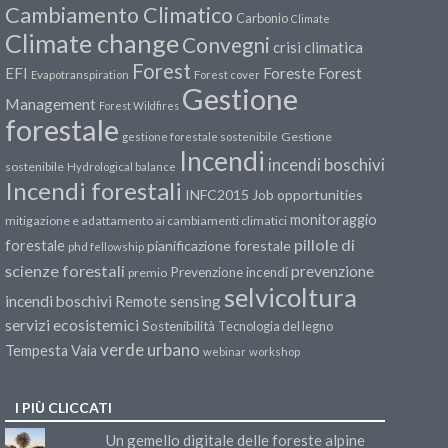
Cambiamento Climatico
Carbonio
Climate
Climate change
Convegni
crisi climatica
Forest
Forest
EFI
Foreste
Evapotranspiration
Forest cover
Gestione
Management
Forest Wildfires
forestale
Gestione
gestione forestale sostenibile
Incendi
incendi boschivi
sostenibile
Hydrological balance
Incendi forestali
INFC2015
Job opportunities
monitoraggio
mitigazione e adattamento ai cambiamenti climatici
pillole di
forestale
pianificazione forestale
phd fellowship
scienze forestali
prevenzione
Prevenzione incendi
premio
selvicoltura
incendi boschivi
Remote sensing
servizi ecosistemici
Sostenibilità
Tecnologia del legno
verde urbano
Tempesta Vaia
webinar
workshop
I PIÙ CLICCATI
Un gemello digitale delle foreste alpine