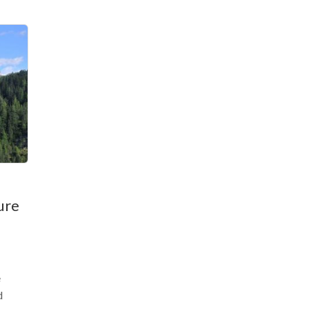
ure
e
d