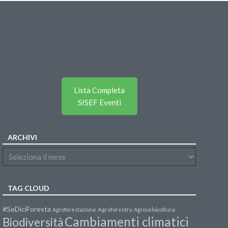
Lista Completa
SISEF Eventi
ARCHIVI
TAG CLOUD
#SeDiciForesta
Agroforestazione
Agroforestry
Agroselvicoltura
Cambiamenti climatici
Biodiversità