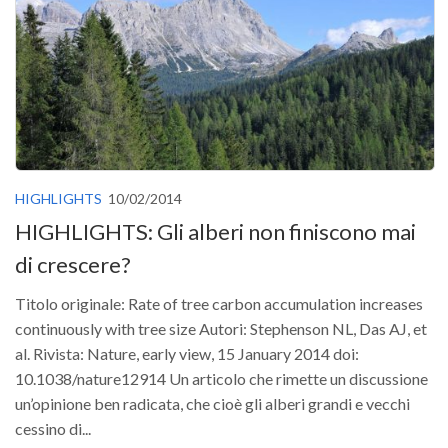
Versamento Quote di Iscrizione
Gruppi di Lavoro
Lista dei Gruppi di Lavoro SISEF
GdL Inquinamento e Foreste
GdL Terpeni in Ecologia
GdL Biodiversità Forestale
HIGHLIGHTS
10/02/2014
GdL Arboricoltura da Legno e Agroselvicoltura
HIGHLIGHTS: Gli alberi non finiscono mai
GdL Modellistica Forestale
di crescere?
GdL Selvicoltura
Titolo originale: Rate of tree carbon accumulation increases
GdL Ecologia del Suolo
continuously with tree size Autori: Stephenson NL, Das AJ, et
GdL Pianificazione Forestale
al. Rivista: Nature, early view, 15 January 2014 doi:
10.1038/nature12914 Un articolo che rimette un discussione
GdL Geomatica Forestale
un’opinione ben radicata, che cioè gli alberi grandi e vecchi
GdL Filiera del legno
cessino di...