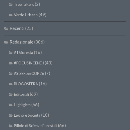
(2)
TreeTalkers
II Congresso (Bologna 1999)
(49)
Verde Urbano
I Congresso (Padova 1997)
Redazione
Recenti
(25)
Pagina Principale
Redazionale
(306)
Editoriali
(16)
#16foresta
Pillole di Scienze Forestali
(43)
#FOCUSINCENDI
Highlights
(7)
#SISEFperCOP26
#FOCUSINCENDI
(16)
Cartella Stampa
BLOGOSFERA
Comunicati
(69)
Editoriali
Infografiche
(66)
Highlights
Video
(10)
Legno e Società
PDF
(66)
Pillole di Scienze Forestali