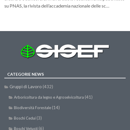
su PNAS, la rivista dell’accademia nazionale delle sc…
Call for Proposals
Comunicati
Congressi
Convegni
Corsi di Aggiornamento
Corsi di Specializzazione
Giornate di Studio
Opportunità di Lavoro
CATEGORIE NEWS
Rassegne
Gruppi di Lavoro
(432)
Reports
(41)
Arboricoltura da legno e Agroselvicoltura
Simposii
(14)
Biodiversità Forestale
Congressi
(3)
Boschi Cedui
Pagina Congressi
(6)
Boschi Vetusti