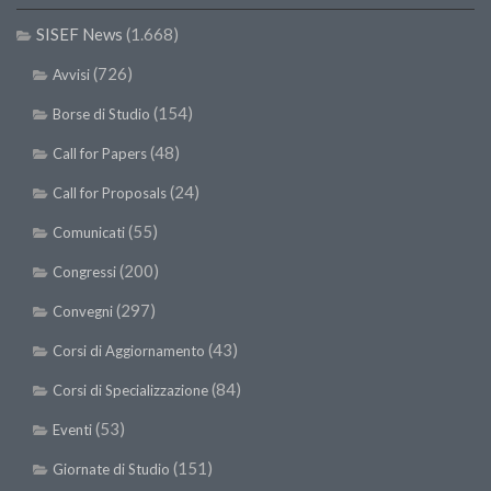
SISEF Notebook (Rassegna Stampa)
SISEF News
(1.668)
SISEF Eventi
(726)
Avvisi
SISEF@Facebook
(154)
Borse di Studio
@SISEF Tweets
@ForestTweeting
(48)
Call for Papers
SISEF Publishing
(24)
Call for Proposals
Redazione SISEF.ORG
(55)
Comunicati
Credits
(200)
Congressi
(297)
Convegni
(43)
Corsi di Aggiornamento
(84)
Corsi di Specializzazione
(53)
Eventi
(151)
Giornate di Studio