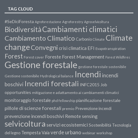
TAG CLOUD
#SeDiciForesta
Agroforestazione
Agroforestry
Agroselvicoltura
Cambiamenti climatici
Biodiversità
Climate
Cambiamento Climatico
Carbonio
Climate
change
Convegni
crisi climatica
EFI
Evapotranspiration
Forest
Forest Management
Foreste
Forest cover
Forest Wildfires
Gestione forestale
gestione forestale sostenibile
Incendi
incendi
Gestione sostenibile
Hydrological balance
Incendi forestali
boschivi
INFC2015
Job
opportunities
mitigazione e adattamento ai cambiamenti climatici
monitoraggio forestale
pianificazione forestale
phd fellowship
pillole di scienze forestali
Prevenzione incendi
premio
prevenzione incendi boschivi
Remote sensing
selvicoltura
servizi ecosistemici
Sostenibilità
Tecnologia
verde urbano
Tempesta Vaia
del legno
webinar
workshop