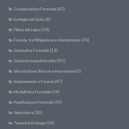
Premi SISEF
(42)
Comunicazione Forestale
XV Congresso (Sassari 2026)
(6)
Ecologia del Suolo
XIV Congresso (Padova 2024)
(34)
Filiera del Legno
XIII Congresso (Orvieto 2022)
XII Congresso (Palermo 2019)
(24)
Foreste, tra Mitigazione e Adattamento
XI Congresso (Roma 2017)
(13)
Geomatica Forestale
X Congresso (Firenze 2015)
(91)
Gestione Incendi boschivi
IX Congresso (Bolzano 2013)
(5)
Infrastrutture, Risorse e Innovazione
VIII Congresso (Rende 2011)
(47)
Inquinamento e Foreste
VII Congresso (Isernia 2009)
(54)
Modellistica Forestale
VI Congresso (Arezzo 2007)
(30)
Pianificazione Forestale
V Congresso (Torino 2003)
(30)
Selvicoltura
IV Congresso (Potenza 2003)
(18)
Terpeni in Ecologia
III Congresso (Viterbo 2001)