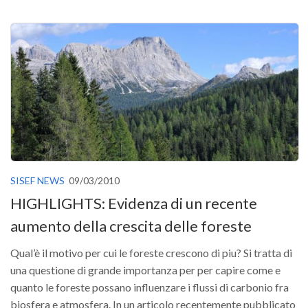
GdL Gestione Incendi Boschivi
GdL Verde Urbano
GdL Comunicazione Forestale
GdL Foreste, Mitigazione, Adattamento
GdL Infrastrutture, Risorse, Innovazione
GdL Boschi Vetusti
GdL “TreeTalkers”
GdL Boschi Cedui
SISEF NEWS
09/03/2010
News
HIGHLIGHTS: Evidenza di un recente
Post Recenti
aumento della crescita delle foreste
Ricevi la SISEF Newsletter
Qual’è il motivo per cui le foreste crescono di piu? Si tratta di
Avvisi
una questione di grande importanza per per capire come e
Borse di Studio
quanto le foreste possano influenzare i flussi di carbonio fra
Call for Papers
biosfera e atmosfera. In un articolo recentemente pubblicato