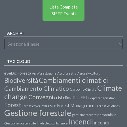
Lista Completa
SISEF Eventi
ARCHIVI
TAG CLOUD
#SeDiciForesta
Agroforestazione
Agroforestry
Agroselvicoltura
Cambiamenti climatici
Biodiversità
Climate
Cambiamento Climatico
Carbonio
Climate
change
Convegni
crisi climatica
EFI
Evapotranspiration
Forest
Forest Management
Foreste
Forest cover
Forest Wildfires
Gestione forestale
gestione forestale sostenibile
Incendi
incendi
Gestione sostenibile
Hydrological balance