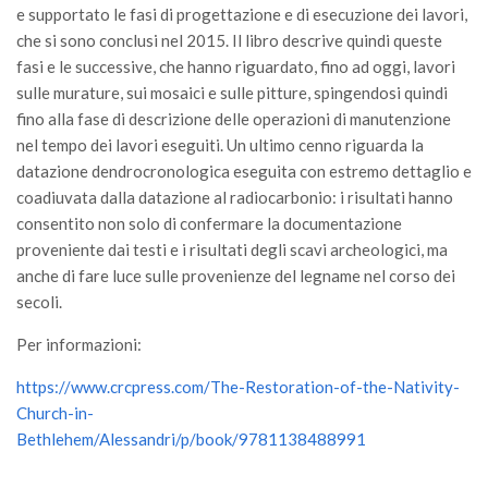
e supportato le fasi di progettazione e di esecuzione dei lavori,
Call for Proposals
che si sono conclusi nel 2015. Il libro descrive quindi queste
Comunicati
fasi e le successive, che hanno riguardato, fino ad oggi, lavori
sulle murature, sui mosaici e sulle pitture, spingendosi quindi
Congressi
fino alla fase di descrizione delle operazioni di manutenzione
Convegni
nel tempo dei lavori eseguiti. Un ultimo cenno riguarda la
Corsi di Aggiornamento
datazione dendrocronologica eseguita con estremo dettaglio e
coadiuvata dalla datazione al radiocarbonio: i risultati hanno
Corsi di Specializzazione
consentito non solo di confermare la documentazione
Giornate di Studio
proveniente dai testi e i risultati degli scavi archeologici, ma
Opportunità di Lavoro
anche di fare luce sulle provenienze del legname nel corso dei
secoli.
Rassegne
Per informazioni:
Reports
Simposii
https://www.crcpress.com/The-Restoration-of-the-Nativity-
Church-in-
Congressi
Bethlehem/Alessandri/p/book/9781138488991
Pagina Congressi