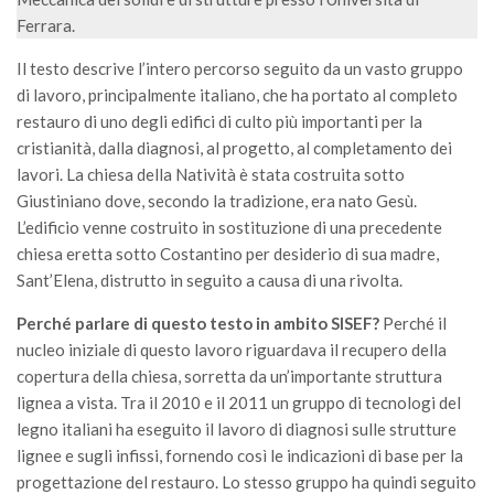
GdL Gestione Incendi Boschivi
Ferrara.
GdL Verde Urbano
Il testo descrive l’intero percorso seguito da un vasto gruppo
GdL Comunicazione Forestale
di lavoro, principalmente italiano, che ha portato al completo
GdL Foreste, Mitigazione, Adattamento
restauro di uno degli edifici di culto più importanti per la
GdL Infrastrutture, Risorse, Innovazione
cristianità, dalla diagnosi, al progetto, al completamento dei
lavori. La chiesa della Natività è stata costruita sotto
GdL Boschi Vetusti
Giustiniano dove, secondo la tradizione, era nato Gesù.
GdL “TreeTalkers”
L’edificio venne costruito in sostituzione di una precedente
chiesa eretta sotto Costantino per desiderio di sua madre,
GdL Boschi Cedui
Sant’Elena, distrutto in seguito a causa di una rivolta.
News
Perché parlare di questo testo in ambito SISEF?
Perché il
Post Recenti
nucleo iniziale di questo lavoro riguardava il recupero della
Ricevi la SISEF Newsletter
copertura della chiesa, sorretta da un’importante struttura
lignea a vista. Tra il 2010 e il 2011 un gruppo di tecnologi del
Avvisi
legno italiani ha eseguito il lavoro di diagnosi sulle strutture
Borse di Studio
lignee e sugli infissi, fornendo così le indicazioni di base per la
Call for Papers
progettazione del restauro. Lo stesso gruppo ha quindi seguito