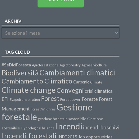
ARCHIVI
TAG CLOUD
#SeDiciForesta
Agroforestazione
Agroforestry
Agroselvicoltura
Cambiamenti climatici
Biodiversità
Cambiamento Climatico
Carbonio
Climate
Climate change
Convegni
crisi climatica
Forest
Forest
EFI
Foreste
Evapotranspiration
Forest cover
Gestione
Management
Forest Wildfires
forestale
Gestione
gestione forestale sostenibile
Incendi
incendi boschivi
sostenibile
Hydrological balance
Incendi forestali
INFC2015
Job opportunities