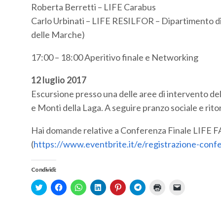
Roberta Berretti – LIFE Carabus
Carlo Urbinati – LIFE RESILFOR – Dipartimento di 
delle Marche)
17:00 – 18:00 Aperitivo finale e Networking
12 luglio 2017
Escursione presso una delle aree di intervento de
e Monti della Laga. A seguire pranzo sociale e rito
Hai domande relative a Conferenza Finale LIFE F
(
https://www.eventbrite.it/e/registrazione-conf
Condividi:
Click
Fai
Fai
Fai
Fai
Fai
Fai
Fai
to
clic
clic
clic
clic
clic
clic
clic
share
per
per
qui
qui
per
qui
per
on
condividere
condividere
per
per
condividere
per
inviare
Twitter
su
su
condividere
condividere
su
stampare
un
(Si
Facebook
WhatsApp
su
su
Telegram
(Si
link