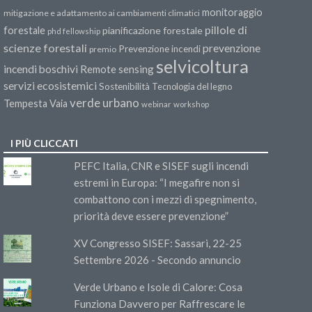
monitoraggio
mitigazione e adattamento ai cambiamenti climatici
pillole di
forestale
pianificazione forestale
phd fellowship
scienze forestali
prevenzione
Prevenzione incendi
premio
selvicoltura
incendi boschivi
Remote sensing
servizi ecosistemici
Sostenibilità
Tecnologia del legno
verde urbano
Tempesta Vaia
webinar
workshop
I PIÙ CLICCATI
PEFC Italia, CNR e SISEF sugli incendi
estremi in Europa: “I megafire non si
combattono con i mezzi di spegnimento,
priorità deve essere prevenzione”
XV Congresso SISEF: Sassari, 22-25
Settembre 2026 - Secondo annuncio
Verde Urbano e Isole di Calore: Cosa
Funziona Davvero per Raffrescare le