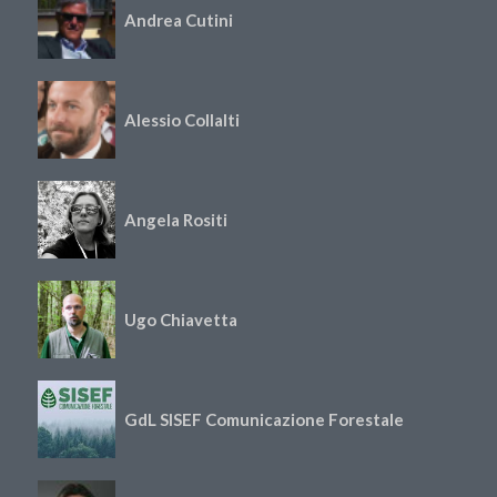
Andrea Cutini
Alessio Collalti
Angela Rositi
Ugo Chiavetta
GdL SISEF Comunicazione Forestale