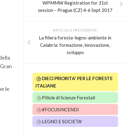
WPMMW Registration for 31st
session – Prague (CZ) 4-6 Sept 2017
ARTICOLO PRECEDENTE
La filiera foresta-legno-ambiente in
Calabria: formazione, innovazione,
sviluppo
della
l Gran
DIECI PRIORITA' PER LE FORESTE
ITALIANE
be le
Pillole di Scienze Forestali
#FOCUSINCENDI
LEGNO E SOCIETA'