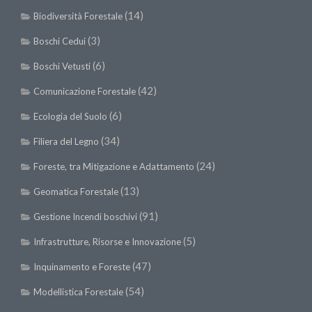
SISEF Notebook (Rassegna Stampa)
(14)
Biodiversità Forestale
SISEF Eventi
(3)
Boschi Cedui
SISEF@Facebook
(6)
Boschi Vetusti
@SISEF Tweets
(42)
Comunicazione Forestale
@ForestTweeting
(6)
Ecologia del Suolo
SISEF Publishing
(34)
Filiera del Legno
Redazione SISEF.ORG
Credits
(24)
Foreste, tra Mitigazione e Adattamento
(13)
Geomatica Forestale
(91)
Gestione Incendi boschivi
(5)
Infrastrutture, Risorse e Innovazione
(47)
Inquinamento e Foreste
(54)
Modellistica Forestale