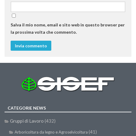
II Congresso (Bologna 1999)
I Congresso (Padova 1997)
Salva il mio nome, email e sito web in questo browser per
Redazione
la prossima volta che commento.
Pagina Principale
Editoriali
Pillole di Scienze Forestali
Highlights
#FOCUSINCENDI
Cartella Stampa
Comunicati
Infografiche
CATEGORIE NEWS
Video
Gruppi di Lavoro
(432)
PDF
(41)
Arboricoltura da legno e Agroselvicoltura