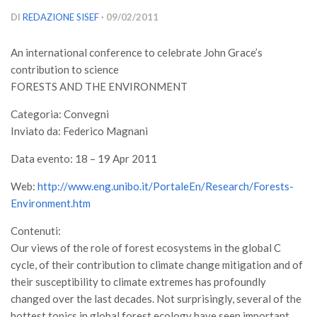
Versamento Quote di Iscrizione
DI
REDAZIONE SISEF
· 09/02/2011
Gruppi di Lavoro
An international conference to celebrate John Grace’s
Lista dei Gruppi di Lavoro SISEF
contribution to science
GdL Inquinamento e Foreste
FORESTS AND THE ENVIRONMENT
GdL Terpeni in Ecologia
Categoria: Convegni
Inviato da: Federico Magnani
GdL Biodiversità Forestale
GdL Arboricoltura da Legno e Agroselvicoltura
Data evento: 18 – 19 Apr 2011
GdL Modellistica Forestale
Web:
http://www.eng.unibo.it/PortaleEn/Research/Forests-
GdL Selvicoltura
Environment.htm
GdL Ecologia del Suolo
Contenuti:
Our views of the role of forest ecosystems in the global C
GdL Pianificazione Forestale
cycle, of their contribution to climate change mitigation and of
GdL Geomatica Forestale
their susceptibility to climate extremes has profoundly
GdL Filiera del legno
changed over the last decades. Not surprisingly, several of the
hottest topics in global forest ecology have seen important