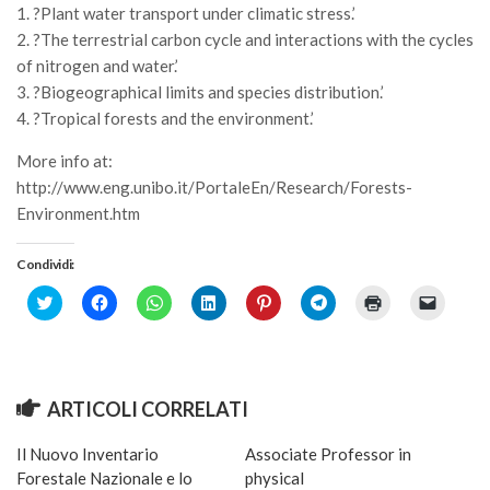
1. ?Plant water transport under climatic stress.’
Call for Proposals
2. ?The terrestrial carbon cycle and interactions with the cycles
Comunicati
of nitrogen and water.’
3. ?Biogeographical limits and species distribution.’
Congressi
4. ?Tropical forests and the environment.’
Convegni
More info at:
Corsi di Aggiornamento
http://www.eng.unibo.it/PortaleEn/Research/Forests-
Corsi di Specializzazione
Environment.htm
Giornate di Studio
Condividi:
Opportunità di Lavoro
Click
Fai
Fai
Fai
Fai
Fai
Fai
Fai
Rassegne
to
clic
clic
clic
clic
clic
clic
clic
share
per
per
qui
qui
per
qui
per
on
condividere
condividere
per
per
condividere
per
inviare
Reports
Twitter
su
su
condividere
condividere
su
stampare
un
(Si
Facebook
WhatsApp
su
su
Telegram
(Si
link
Simposii
apre
(Si
(Si
LinkedIn
Pinterest
(Si
apre
a
in
apre
apre
(Si
(Si
apre
in
un
ARTICOLI CORRELATI
una
in
in
apre
apre
in
una
amico
Congressi
nuova
una
una
in
in
una
nuova
via
finestra)
nuova
nuova
una
una
nuova
finestra)
e-
Il Nuovo Inventario
Associate Professor in
finestra)
finestra)
nuova
nuova
finestra)
mail
Pagina Congressi
finestra)
finestra)
(Si
Forestale Nazionale e lo
physical
apre