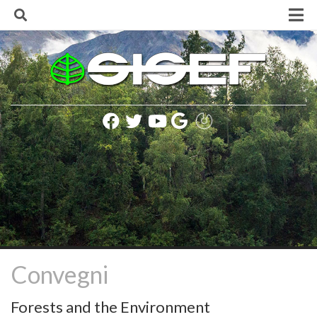
Skip
to
content
Home
La Società
Finalità e Scopi
Consiglio Direttivo
Lista soci SISEF
Statuto della Società
Regolamento della Società
Codice SISEF per una corretta comunicazione
Politica e Informativa sulla Privacy
Presidenti SISEF
Convegni
Rinnovo delle cariche sociali (biennio 2020-2021)
Forests and the Environment
Iscrizione alla Società