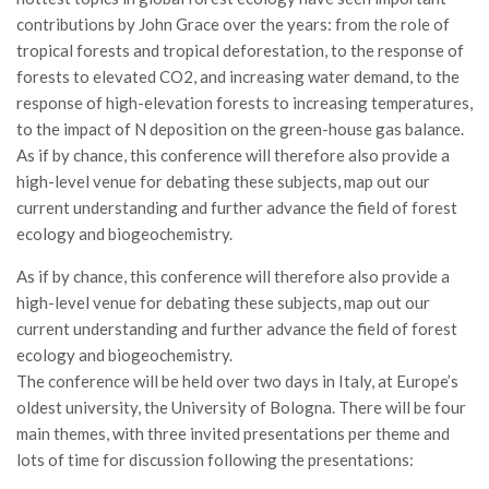
GdL Gestione Incendi Boschivi
contributions by John Grace over the years: from the role of
GdL Verde Urbano
tropical forests and tropical deforestation, to the response of
GdL Comunicazione Forestale
forests to elevated CO2, and increasing water demand, to the
response of high-elevation forests to increasing temperatures,
GdL Foreste, Mitigazione, Adattamento
to the impact of N deposition on the green-house gas balance.
GdL Infrastrutture, Risorse, Innovazione
As if by chance, this conference will therefore also provide a
high-level venue for debating these subjects, map out our
GdL Boschi Vetusti
current understanding and further advance the field of forest
GdL “TreeTalkers”
ecology and biogeochemistry.
GdL Boschi Cedui
As if by chance, this conference will therefore also provide a
News
high-level venue for debating these subjects, map out our
current understanding and further advance the field of forest
Post Recenti
ecology and biogeochemistry.
Ricevi la SISEF Newsletter
The conference will be held over two days in Italy, at Europe’s
Avvisi
oldest university, the University of Bologna. There will be four
main themes, with three invited presentations per theme and
Borse di Studio
lots of time for discussion following the presentations:
Call for Papers