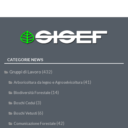
GdL Gestione Incendi Boschivi
GdL Verde Urbano
GdL Comunicazione Forestale
GdL Foreste, Mitigazione, Adattamento
GdL Infrastrutture, Risorse, Innovazione
GdL Boschi Vetusti
GdL “TreeTalkers”
CATEGORIE NEWS
GdL Boschi Cedui
Gruppi di Lavoro
(432)
News
(41)
Arboricoltura da legno e Agroselvicoltura
Post Recenti
(14)
Biodiversità Forestale
Ricevi la SISEF Newsletter
(3)
Boschi Cedui
Avvisi
(6)
Boschi Vetusti
Borse di Studio
(42)
Comunicazione Forestale
Call for Papers