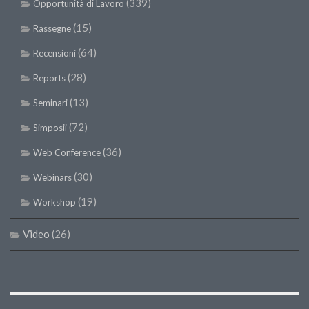
(339)
Opportunità di Lavoro
SISEF Notebook (Rassegna Stampa)
SISEF Eventi
(15)
Rassegne
SISEF@Facebook
(64)
Recensioni
@SISEF Tweets
(28)
Reports
@ForestTweeting
(13)
Seminari
SISEF Publishing
(72)
Simposii
Redazione SISEF.ORG
(36)
Web Conference
Credits
(30)
Webinars
(19)
Workshop
Video
(26)