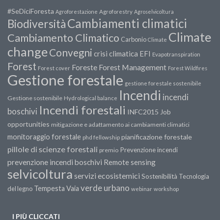
#SeDiciForesta
Agroforestazione
Agroforestry
Agroselvicoltura
Cambiamenti climatici
Biodiversità
Climate
Cambiamento Climatico
Carbonio
Climate
change
Convegni
crisi climatica
EFI
Evapotranspiration
Forest
Forest Management
Foreste
Forest cover
Forest Wildfires
Gestione forestale
gestione forestale sostenibile
Incendi
incendi
Gestione sostenibile
Hydrological balance
Incendi forestali
boschivi
INFC2015
Job
opportunities
mitigazione e adattamento ai cambiamenti climatici
monitoraggio forestale
pianificazione forestale
phd fellowship
pillole di scienze forestali
Prevenzione incendi
premio
prevenzione incendi boschivi
Remote sensing
selvicoltura
servizi ecosistemici
Sostenibilità
Tecnologia
verde urbano
Tempesta Vaia
del legno
webinar
workshop
I PIÙ CLICCATI