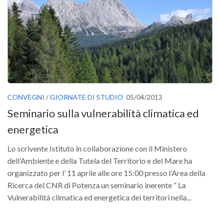
Versamento Quote di Iscrizione
Gruppi di Lavoro
Lista dei Gruppi di Lavoro SISEF
GdL Inquinamento e Foreste
GdL Terpeni in Ecologia
GdL Biodiversità Forestale
CONVEGNI
/
GIORNATE DI STUDIO
05/04/2013
GdL Arboricoltura da Legno e Agroselvicoltura
Seminario sulla vulnerabilità climatica ed
GdL Modellistica Forestale
energetica
GdL Selvicoltura
Lo scrivente Istituto in collaborazione con il Ministero
GdL Ecologia del Suolo
dell’Ambiente e della Tutela del Territorio e del Mare ha
GdL Pianificazione Forestale
organizzato per l’ 11 aprile alle ore 15:00 presso l’Area della
Ricerca del CNR di Potenza un seminario inerente ” La
GdL Geomatica Forestale
Vulnerabilità climatica ed energetica dei territori nella...
GdL Filiera del legno