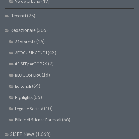
(49)
Verde Urbano
Premi SISEF
XV Congresso (Sassari 2026)
Recenti
(25)
XIV Congresso (Padova 2024)
Redazionale
(306)
XIII Congresso (Orvieto 2022)
(16)
#16foresta
XII Congresso (Palermo 2019)
(43)
#FOCUSINCENDI
XI Congresso (Roma 2017)
X Congresso (Firenze 2015)
(7)
#SISEFperCOP26
IX Congresso (Bolzano 2013)
(16)
BLOGOSFERA
VIII Congresso (Rende 2011)
(69)
Editoriali
VII Congresso (Isernia 2009)
(66)
Highlights
VI Congresso (Arezzo 2007)
(10)
Legno e Società
V Congresso (Torino 2003)
(66)
Pillole di Scienze Forestali
IV Congresso (Potenza 2003)
SISEF News
(1.668)
III Congresso (Viterbo 2001)