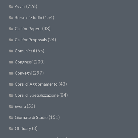
II Congresso (Bologna 1999)
(726)
Avvisi
I Congresso (Padova 1997)
(154)
Borse di Studio
Redazione
(48)
Call for Papers
Pagina Principale
(24)
Call for Proposals
Editoriali
(55)
Comunicati
Pillole di Scienze Forestali
(200)
Congressi
Highlights
(297)
Convegni
#FOCUSINCENDI
(43)
Corsi di Aggiornamento
Cartella Stampa
(84)
Corsi di Specializzazione
Comunicati
(53)
Eventi
Infografiche
(151)
Giornate di Studio
Video
(3)
Obituary
PDF