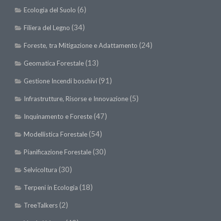
(6)
Call for Proposals
Ecologia del Suolo
Comunicati
(34)
Filiera del Legno
Congressi
(24)
Foreste, tra Mitigazione e Adattamento
Convegni
(13)
Geomatica Forestale
Corsi di Aggiornamento
(91)
Gestione Incendi boschivi
Corsi di Specializzazione
(5)
Infrastrutture, Risorse e Innovazione
Giornate di Studio
(47)
Inquinamento e Foreste
Opportunità di Lavoro
(54)
Modellistica Forestale
Rassegne
(30)
Pianificazione Forestale
Reports
(30)
Selvicoltura
Simposii
(18)
Terpeni in Ecologia
Congressi
(2)
TreeTalkers
Pagina Congressi