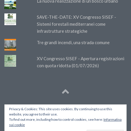
La nuova realizzazione di un bosco urbano
SAVE-THE-DATE: XV Congresso SISEF -
Sistemi forestali mediterranei come
infrastrutture strategiche
Tre grandi incendi, una strada comune
XV Congresso SISEF - Apertura registrazioni
con quota ridotta (01/07/2026)
© SISEF. Tutto il materiale presente su queste pagine è
Privacy & Cookies: This site uses cookies. By continuing to use this
distribuito con licenza Creative Commons Attribution-
website, you agree to their use.
NonCommercial 4.0 International.
To find out more, including how to control cookies, see here:
Informativa
sui cookie