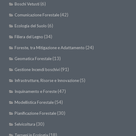
(6)
Boschi Vetusti
Call for Proposals
(42)
Comunicazione Forestale
Comunicati
(6)
Congressi
Ecologia del Suolo
Convegni
(34)
Filiera del Legno
Corsi di Aggiornamento
(24)
Foreste, tra Mitigazione e Adattamento
Corsi di Specializzazione
(13)
Geomatica Forestale
Giornate di Studio
(91)
Gestione Incendi boschivi
Opportunità di Lavoro
(5)
Infrastrutture, Risorse e Innovazione
Rassegne
(47)
Inquinamento e Foreste
Reports
(54)
Modellistica Forestale
Simposii
(30)
Pianificazione Forestale
Congressi
(30)
Selvicoltura
Pagina Congressi
(18)
Terpeni in Ecologia