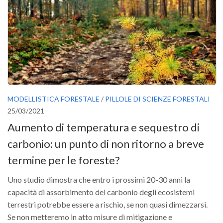
Versamento Quote di Iscrizione
Gruppi di Lavoro
Lista dei Gruppi di Lavoro SISEF
GdL Inquinamento e Foreste
GdL Terpeni in Ecologia
GdL Biodiversità Forestale
MODELLISTICA FORESTALE
/
PILLOLE DI SCIENZE FORESTALI
GdL Arboricoltura da Legno e Agroselvicoltura
25/03/2021
GdL Modellistica Forestale
Aumento di temperatura e sequestro di
GdL Selvicoltura
carbonio: un punto di non ritorno a breve
GdL Ecologia del Suolo
termine per le foreste?
GdL Pianificazione Forestale
Uno studio dimostra che entro i prossimi 20-30 anni la
GdL Geomatica Forestale
capacità di assorbimento del carbonio degli ecosistemi
terrestri potrebbe essere a rischio, se non quasi dimezzarsi.
GdL Filiera del legno
Se non metteremo in atto misure di mitigazione e