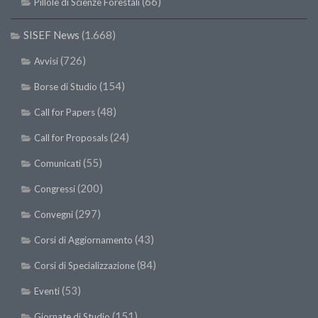
(66)
Pillole di Scienze Forestali
II Congresso (Bologna 1999)
SISEF News
(1.668)
I Congresso (Padova 1997)
(726)
Avvisi
Redazione
(154)
Borse di Studio
Pagina Principale
Editoriali
(48)
Call for Papers
Pillole di Scienze Forestali
(24)
Call for Proposals
Highlights
(55)
Comunicati
#FOCUSINCENDI
(200)
Congressi
Cartella Stampa
(297)
Convegni
Comunicati
(43)
Corsi di Aggiornamento
Infografiche
(84)
Corsi di Specializzazione
Video
(53)
Eventi
PDF
(151)
Giornate di Studio