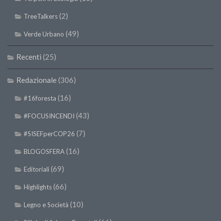
Premi SISEF
(2)
TreeTalkers
XV Congresso (Sassari 2026)
(49)
Verde Urbano
XIV Congresso (Padova 2024)
XIII Congresso (Orvieto 2022)
Recenti
(25)
XII Congresso (Palermo 2019)
Redazionale
(306)
XI Congresso (Roma 2017)
(16)
#16foresta
X Congresso (Firenze 2015)
(43)
#FOCUSINCENDI
IX Congresso (Bolzano 2013)
VIII Congresso (Rende 2011)
(7)
#SISEFperCOP26
VII Congresso (Isernia 2009)
(16)
BLOGOSFERA
VI Congresso (Arezzo 2007)
(69)
Editoriali
V Congresso (Torino 2003)
(66)
Highlights
IV Congresso (Potenza 2003)
(10)
Legno e Società
III Congresso (Viterbo 2001)