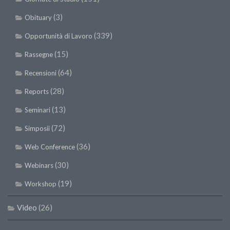
SISEF Notebook (Rassegna Stampa)
(3)
Obituary
SISEF Eventi
(339)
Opportunità di Lavoro
SISEF@Facebook
(15)
@SISEF Tweets
Rassegne
@ForestTweeting
(64)
Recensioni
SISEF Publishing
(28)
Reports
Redazione SISEF.ORG
(13)
Seminari
Credits
(72)
Simposii
(36)
Web Conference
(30)
Webinars
(19)
Workshop
Video
(26)