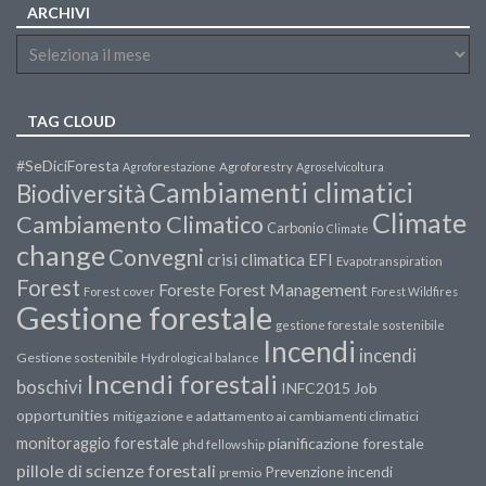
ARCHIVI
TAG CLOUD
#SeDiciForesta
Agroforestazione
Agroforestry
Agroselvicoltura
Cambiamenti climatici
Biodiversità
Climate
Cambiamento Climatico
Carbonio
Climate
change
Convegni
crisi climatica
EFI
Evapotranspiration
Forest
Forest Management
Foreste
Forest cover
Forest Wildfires
Gestione forestale
gestione forestale sostenibile
Incendi
incendi
Gestione sostenibile
Hydrological balance
Incendi forestali
boschivi
INFC2015
Job
opportunities
mitigazione e adattamento ai cambiamenti climatici
monitoraggio forestale
pianificazione forestale
phd fellowship
pillole di scienze forestali
Prevenzione incendi
premio