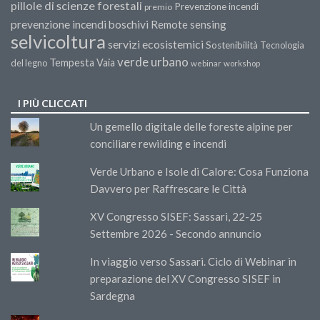
pillole di scienze forestali
Prevenzione incendi
premio
prevenzione incendi boschivi
Remote sensing
selvicoltura
servizi ecosistemici
Sostenibilità
Tecnologia
verde urbano
Tempesta Vaia
del legno
webinar
workshop
I PIÙ CLICCATI
Un gemello digitale delle foreste alpine per
conciliare rewilding e incendi
Verde Urbano e Isole di Calore: Cosa Funziona
Davvero per Raffrescare le Città
XV Congresso SISEF: Sassari, 22-25
Settembre 2026 - Secondo annuncio
In viaggio verso Sassari. Ciclo di Webinar in
preparazione del XV Congresso SISEF in
Sardegna