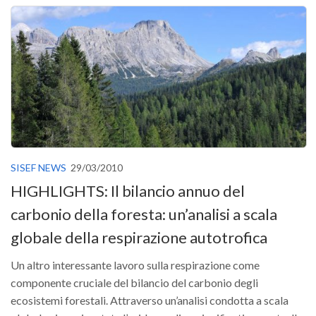
GdL Gestione Incendi Boschivi
GdL Verde Urbano
GdL Comunicazione Forestale
GdL Foreste, Mitigazione, Adattamento
GdL Infrastrutture, Risorse, Innovazione
GdL Boschi Vetusti
GdL “TreeTalkers”
GdL Boschi Cedui
SISEF NEWS
29/03/2010
HIGHLIGHTS: Il bilancio annuo del
News
carbonio della foresta: un’analisi a scala
Post Recenti
globale della respirazione autotrofica
Ricevi la SISEF Newsletter
Avvisi
Un altro interessante lavoro sulla respirazione come
componente cruciale del bilancio del carbonio degli
Borse di Studio
ecosistemi forestali. Attraverso un’analisi condotta a scala
Call for Papers