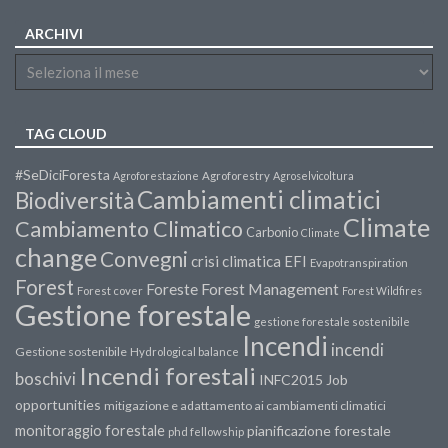
ARCHIVI
TAG CLOUD
#SeDiciForesta
Agroforestazione
Agroforestry
Agroselvicoltura
Cambiamenti climatici
Biodiversità
Climate
Cambiamento Climatico
Carbonio
Climate
change
Convegni
crisi climatica
EFI
Evapotranspiration
Forest
Forest Management
Foreste
Forest cover
Forest Wildfires
Gestione forestale
gestione forestale sostenibile
Incendi
incendi
Gestione sostenibile
Hydrological balance
Incendi forestali
boschivi
INFC2015
Job
opportunities
mitigazione e adattamento ai cambiamenti climatici
monitoraggio forestale
pianificazione forestale
phd fellowship