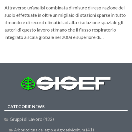
Premi SISEF
Attraverso un’analisi combinata di misure di respirazione del
XV Congresso (Sassari 2026)
suolo effettuate in oltre un migliaio di stazioni sparse in tutto
XIV Congresso (Padova 2024)
il mondo e di record climatici ad alta risoluzione spaziale gli
autori di questo lavoro stimano che il flusso respiratorio
XIII Congresso (Orvieto 2022)
integrato a scala globale nel 2008 è superiore di…
XII Congresso (Palermo 2019)
XI Congresso (Roma 2017)
X Congresso (Firenze 2015)
IX Congresso (Bolzano 2013)
VIII Congresso (Rende 2011)
VII Congresso (Isernia 2009)
VI Congresso (Arezzo 2007)
CATEGORIE NEWS
V Congresso (Torino 2003)
IV Congresso (Potenza 2003)
Gruppi di Lavoro
(432)
III Congresso (Viterbo 2001)
(41)
Arboricoltura da legno e Agroselvicoltura