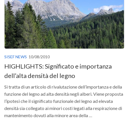
Versamento Quote di Iscrizione
Gruppi di Lavoro
Lista dei Gruppi di Lavoro SISEF
GdL Inquinamento e Foreste
GdL Terpeni in Ecologia
GdL Biodiversità Forestale
SISEF NEWS
10/08/2010
GdL Arboricoltura da Legno e Agroselvicoltura
HIGHLIGHTS: Significato e importanza
GdL Modellistica Forestale
dell’alta densità del legno
GdL Selvicoltura
Si tratta di un articolo di rivalutazione dell’importanza e della
GdL Ecologia del Suolo
funzione del legno ad alta densità negli alberi. Viene proposta
GdL Pianificazione Forestale
l’ipotesi che il significato funzionale del legno ad elevata
densità sia collegato ai minori costi legati alla respirazione di
GdL Geomatica Forestale
mantenimento dovuti alla minore area della …
GdL Filiera del legno