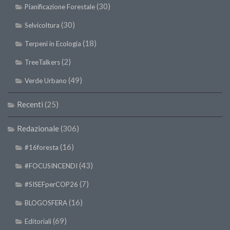
SISEF Notebook (Rassegna Stampa)
(30)
Pianificazione Forestale
SISEF Eventi
(30)
Selvicoltura
SISEF@Facebook
(18)
Terpeni in Ecologia
@SISEF Tweets
(2)
TreeTalkers
@ForestTweeting
(49)
Verde Urbano
SISEF Publishing
Recenti
(25)
Redazione SISEF.ORG
Credits
Redazionale
(306)
(16)
#16foresta
(43)
#FOCUSINCENDI
(7)
#SISEFperCOP26
(16)
BLOGOSFERA
(69)
Editoriali