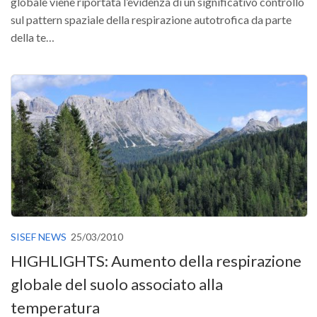
globale viene riportata l’evidenza di un significativo controllo
Call for Proposals
sul pattern spaziale della respirazione autotrofica da parte
della te…
Comunicati
Congressi
Convegni
Corsi di Aggiornamento
Corsi di Specializzazione
Giornate di Studio
Opportunità di Lavoro
Rassegne
Reports
SISEF NEWS
25/03/2010
Simposii
HIGHLIGHTS: Aumento della respirazione
Congressi
globale del suolo associato alla
Pagina Congressi
temperatura