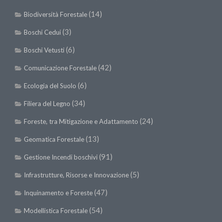
II Congresso (Bologna 1999)
(14)
Biodiversità Forestale
I Congresso (Padova 1997)
(3)
Boschi Cedui
Redazione
(6)
Boschi Vetusti
Pagina Principale
(42)
Comunicazione Forestale
Editoriali
(6)
Ecologia del Suolo
Pillole di Scienze Forestali
(34)
Filiera del Legno
Highlights
(24)
Foreste, tra Mitigazione e Adattamento
#FOCUSINCENDI
(13)
Geomatica Forestale
Cartella Stampa
(91)
Gestione Incendi boschivi
Comunicati
(5)
Infrastrutture, Risorse e Innovazione
Infografiche
(47)
Video
Inquinamento e Foreste
PDF
(54)
Modellistica Forestale