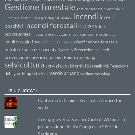
Gestione forestale
gestione forestale sostenibile
Incendi
incendi
Gestione sostenibile
Hydrological balance
Incendi forestali
boschivi
INFC2015
Job
opportunities
mitigazione e adattamento ai cambiamenti climatici
monitoraggio forestale
pianificazione forestale
phd fellowship
pillole di scienze forestali
Prevenzione incendi
premio
prevenzione incendi boschivi
Remote sensing
selvicoltura
servizi ecosistemici
Sostenibilità
Tecnologia
verde urbano
Tempesta Vaia
del legno
webinar
workshop
I PIÙ CLICCATI
California in fiamme. Storia di un fuoco fuori
scala
In viaggio verso Sassari. Ciclo di Webinar in
preparazione del XV Congresso SISEF in
Sardegna