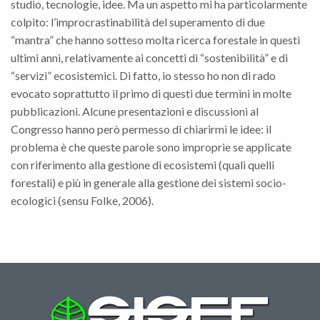
GdL Gestione Incendi Boschivi
studio, tecnologie, idee. Ma un aspetto mi ha particolarmente
colpito: l’improcrastinabilità del superamento di due
GdL Verde Urbano
“mantra” che hanno sotteso molta ricerca forestale in questi
GdL Comunicazione Forestale
ultimi anni, relativamente ai concetti di “sostenibilità” e di
GdL Foreste, Mitigazione, Adattamento
“servizi” ecosistemici. Di fatto, io stesso ho non di rado
evocato soprattutto il primo di questi due termini in molte
GdL Infrastrutture, Risorse, Innovazione
pubblicazioni. Alcune presentazioni e discussioni al
GdL Boschi Vetusti
Congresso hanno però permesso di chiarirmi le idee: il
GdL “TreeTalkers”
problema è che queste parole sono improprie se applicate
con riferimento alla gestione di ecosistemi (quali quelli
GdL Boschi Cedui
forestali) e più in generale alla gestione dei sistemi socio-
News
ecologici (sensu Folke, 2006).
Post Recenti
Ricevi la SISEF Newsletter
Avvisi
Borse di Studio
Call for Papers