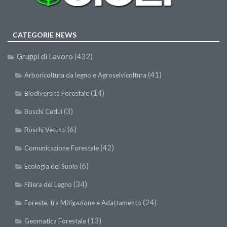
Call for Proposals
Comunicati
CATEGORIE NEWS
Congressi
Gruppi di Lavoro
(432)
Convegni
(41)
Arboricoltura da legno e Agroselvicoltura
Corsi di Aggiornamento
(14)
Corsi di Specializzazione
Biodiversità Forestale
Giornate di Studio
(3)
Boschi Cedui
Opportunità di Lavoro
(6)
Boschi Vetusti
Rassegne
(42)
Comunicazione Forestale
Reports
(6)
Ecologia del Suolo
Simposii
(34)
Filiera del Legno
Congressi
(24)
Foreste, tra Mitigazione e Adattamento
Pagina Congressi
(13)
Geomatica Forestale