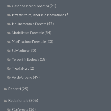
Premi SISEF
(91)
Gestione Incendi boschivi
XV Congresso (Sassari 2026)
(5)
Infrastrutture, Risorse e Innovazione
XIV Congresso (Padova 2024)
(47)
Inquinamento e Foreste
XIII Congresso (Orvieto 2022)
(54)
Modellistica Forestale
XII Congresso (Palermo 2019)
(30)
Pianificazione Forestale
XI Congresso (Roma 2017)
(30)
X Congresso (Firenze 2015)
Selvicoltura
IX Congresso (Bolzano 2013)
(18)
Terpeni in Ecologia
VIII Congresso (Rende 2011)
(2)
TreeTalkers
VII Congresso (Isernia 2009)
(49)
Verde Urbano
VI Congresso (Arezzo 2007)
Recenti
(25)
V Congresso (Torino 2003)
IV Congresso (Potenza 2003)
Redazionale
(306)
III Congresso (Viterbo 2001)
(16)
#16foresta