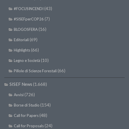
II Congresso (Bologna 1999)
(43)
#FOCUSINCENDI
I Congresso (Padova 1997)
(7)
#SISEFperCOP26
Redazione
(16)
BLOGOSFERA
Pagina Principale
(69)
Editoriali
Editoriali
(66)
Highlights
Pillole di Scienze Forestali
(10)
Legno e Società
Highlights
(66)
Pillole di Scienze Forestali
#FOCUSINCENDI
Cartella Stampa
SISEF News
(1.668)
Comunicati
(726)
Avvisi
Infografiche
(154)
Borse di Studio
Video
(48)
Call for Papers
PDF
(24)
Call for Proposals