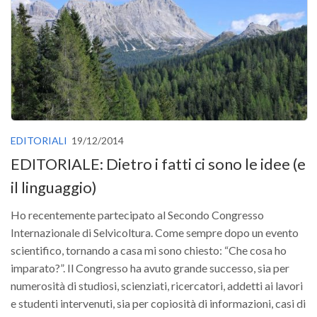
Versamento Quote di Iscrizione
Gruppi di Lavoro
Lista dei Gruppi di Lavoro SISEF
GdL Inquinamento e Foreste
GdL Terpeni in Ecologia
GdL Biodiversità Forestale
EDITORIALI
19/12/2014
GdL Arboricoltura da Legno e Agroselvicoltura
EDITORIALE: Dietro i fatti ci sono le idee (e
GdL Modellistica Forestale
il linguaggio)
GdL Selvicoltura
Ho recentemente partecipato al Secondo Congresso
GdL Ecologia del Suolo
Internazionale di Selvicoltura. Come sempre dopo un evento
GdL Pianificazione Forestale
scientifico, tornando a casa mi sono chiesto: “Che cosa ho
imparato?”. Il Congresso ha avuto grande successo, sia per
GdL Geomatica Forestale
numerosità di studiosi, scienziati, ricercatori, addetti ai lavori
GdL Filiera del legno
e studenti intervenuti, sia per copiosità di informazioni, casi di