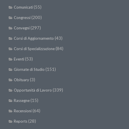
SISEF Notebook (Rassegna Stampa)
(55)
Comunicati
SISEF Eventi
(200)
Congressi
SISEF@Facebook
(297)
Convegni
@SISEF Tweets
(43)
Corsi di Aggiornamento
@ForestTweeting
(84)
Corsi di Specializzazione
SISEF Publishing
(53)
Redazione SISEF.ORG
Eventi
Credits
(151)
Giornate di Studio
(3)
Obituary
(339)
Opportunità di Lavoro
(15)
Rassegne
(64)
Recensioni
(28)
Reports