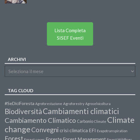
Lista Completa
SISEF Eventi
ARCHIVI
TAG CLOUD
#SeDiciForesta
Agroforestazione
Agroforestry
Agroselvicoltura
Cambiamenti climatici
Biodiversità
Climate
Cambiamento Climatico
Carbonio
Climate
change
Convegni
crisi climatica
EFI
Evapotranspiration
Forest
Forest Management
Foreste
Forest cover
Forest Wildfires