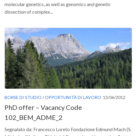
GdL Gestione Incendi Boschivi
molecular genetics, as well as genomics and genetic
GdL Verde Urbano
dissection of complex...
GdL Comunicazione Forestale
GdL Foreste, Mitigazione, Adattamento
GdL Infrastrutture, Risorse, Innovazione
GdL Boschi Vetusti
GdL “TreeTalkers”
GdL Boschi Cedui
News
Post Recenti
BORSE DI STUDIO
/
OPPORTUNITÀ DI LAVORO
13/06/2012
Ricevi la SISEF Newsletter
PhD offer – Vacancy Code
Avvisi
102_BEM_ADME_2
Borse di Studio
Segnalato da: Francesco Loreto Fondazione Edmund Mach (S.
Call for Papers