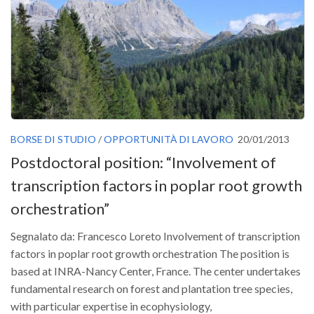
Versamento Quote di Iscrizione
Gruppi di Lavoro
Lista dei Gruppi di Lavoro SISEF
GdL Inquinamento e Foreste
GdL Terpeni in Ecologia
GdL Biodiversità Forestale
BORSE DI STUDIO
/
OPPORTUNITÀ DI LAVORO
20/01/2013
GdL Arboricoltura da Legno e Agroselvicoltura
Postdoctoral position: “Involvement of
GdL Modellistica Forestale
transcription factors in poplar root growth
GdL Selvicoltura
orchestration”
GdL Ecologia del Suolo
Segnalato da: Francesco Loreto Involvement of transcription
GdL Pianificazione Forestale
factors in poplar root growth orchestration The position is
GdL Geomatica Forestale
based at INRA-Nancy Center, France. The center undertakes
fundamental research on forest and plantation tree species,
GdL Filiera del legno
with particular expertise in ecophysiology,