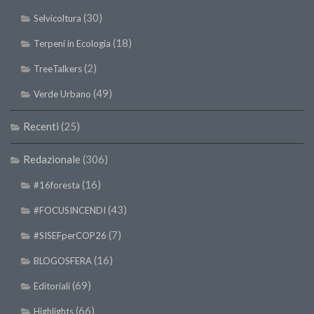
II Congresso (Bologna 1999)
(30)
Selvicoltura
I Congresso (Padova 1997)
(18)
Terpeni in Ecologia
Redazione
(2)
TreeTalkers
Pagina Principale
(49)
Verde Urbano
Editoriali
Recenti
(25)
Pillole di Scienze Forestali
Highlights
Redazionale
(306)
#FOCUSINCENDI
(16)
#16foresta
Cartella Stampa
(43)
#FOCUSINCENDI
Comunicati
(7)
#SISEFperCOP26
Infografiche
(16)
BLOGOSFERA
Video
(69)
Editoriali
PDF
(66)
Highlights