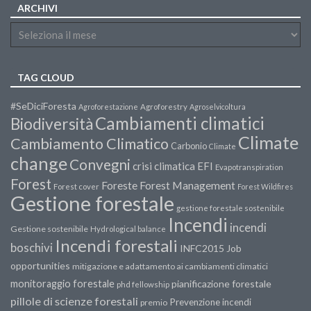
ARCHIVI
TAG CLOUD
#SeDiciForesta
Agroforestazione
Agroforestry
Agroselvicoltura
Cambiamenti climatici
Biodiversità
Climate
Cambiamento Climatico
Carbonio
Climate
change
Convegni
crisi climatica
EFI
Evapotranspiration
Forest
Forest Management
Foreste
Forest cover
Forest Wildfires
Gestione forestale
gestione forestale sostenibile
Incendi
incendi
Gestione sostenibile
Hydrological balance
Incendi forestali
boschivi
INFC2015
Job
opportunities
mitigazione e adattamento ai cambiamenti climatici
monitoraggio forestale
pianificazione forestale
phd fellowship
pillole di scienze forestali
Prevenzione incendi
premio