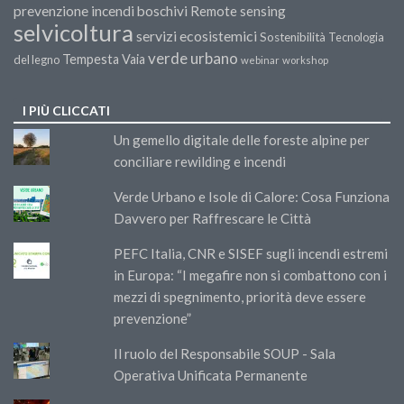
prevenzione incendi boschivi
Remote sensing
selvicoltura
servizi ecosistemici
Sostenibilità
Tecnologia
verde urbano
Tempesta Vaia
del legno
webinar
workshop
I PIÙ CLICCATI
Un gemello digitale delle foreste alpine per
conciliare rewilding e incendi
Verde Urbano e Isole di Calore: Cosa Funziona
Davvero per Raffrescare le Città
PEFC Italia, CNR e SISEF sugli incendi estremi
in Europa: “I megafire non si combattono con i
mezzi di spegnimento, priorità deve essere
prevenzione”
Il ruolo del Responsabile SOUP - Sala
Operativa Unificata Permanente