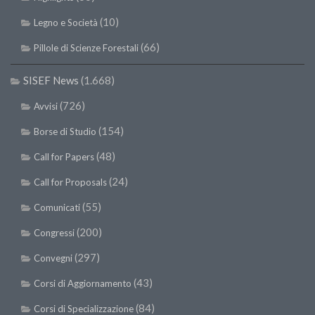
SISEF Notebook (Rassegna Stampa)
(10)
Legno e Società
SISEF Eventi
(66)
Pillole di Scienze Forestali
SISEF@Facebook
@SISEF Tweets
SISEF News
(1.668)
@ForestTweeting
(726)
Avvisi
SISEF Publishing
(154)
Borse di Studio
Redazione SISEF.ORG
(48)
Call for Papers
Credits
(24)
Call for Proposals
(55)
Comunicati
(200)
Congressi
(297)
Convegni
(43)
Corsi di Aggiornamento
(84)
Corsi di Specializzazione