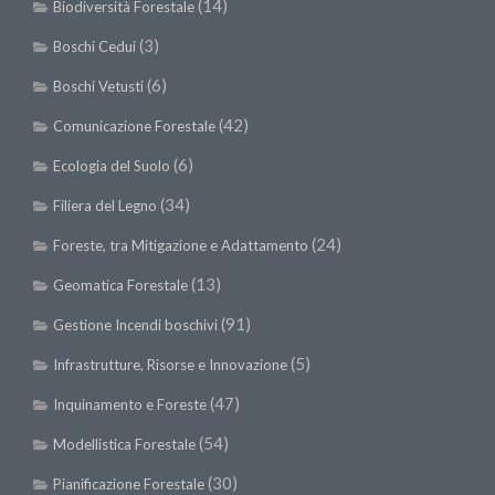
(14)
Premi SISEF
Biodiversità Forestale
XV Congresso (Sassari 2026)
(3)
Boschi Cedui
XIV Congresso (Padova 2024)
(6)
Boschi Vetusti
XIII Congresso (Orvieto 2022)
(42)
Comunicazione Forestale
XII Congresso (Palermo 2019)
(6)
Ecologia del Suolo
XI Congresso (Roma 2017)
(34)
Filiera del Legno
X Congresso (Firenze 2015)
(24)
Foreste, tra Mitigazione e Adattamento
IX Congresso (Bolzano 2013)
(13)
Geomatica Forestale
VIII Congresso (Rende 2011)
(91)
Gestione Incendi boschivi
VII Congresso (Isernia 2009)
(5)
Infrastrutture, Risorse e Innovazione
VI Congresso (Arezzo 2007)
(47)
Inquinamento e Foreste
V Congresso (Torino 2003)
(54)
IV Congresso (Potenza 2003)
Modellistica Forestale
III Congresso (Viterbo 2001)
(30)
Pianificazione Forestale