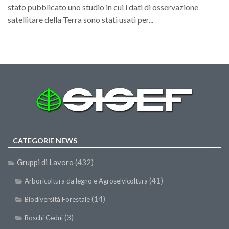
GdL Gestione Incendi Boschivi
stato pubblicato uno studio in cui i dati di osservazione
GdL Verde Urbano
satellitare della Terra sono stati usati per...
GdL Comunicazione Forestale
GdL Foreste, Mitigazione, Adattamento
GdL Infrastrutture, Risorse, Innovazione
GdL Boschi Vetusti
GdL “TreeTalkers”
GdL Boschi Cedui
News
CATEGORIE NEWS
Post Recenti
Gruppi di Lavoro
(432)
Ricevi la SISEF Newsletter
(41)
Arboricoltura da legno e Agroselvicoltura
Avvisi
(14)
Biodiversità Forestale
Borse di Studio
(3)
Boschi Cedui
Call for Papers