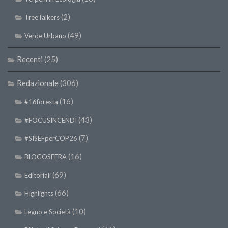
Premi SISEF
(2)
TreeTalkers
XV Congresso (Sassari 2026)
(49)
Verde Urbano
XIV Congresso (Padova 2024)
XIII Congresso (Orvieto 2022)
Recenti
(25)
XII Congresso (Palermo 2019)
Redazionale
(306)
XI Congresso (Roma 2017)
(16)
#16foresta
X Congresso (Firenze 2015)
(43)
IX Congresso (Bolzano 2013)
#FOCUSINCENDI
VIII Congresso (Rende 2011)
(7)
#SISEFperCOP26
VII Congresso (Isernia 2009)
(16)
BLOGOSFERA
VI Congresso (Arezzo 2007)
(69)
Editoriali
V Congresso (Torino 2003)
(66)
Highlights
IV Congresso (Potenza 2003)
(10)
Legno e Società
III Congresso (Viterbo 2001)