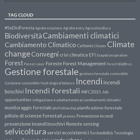
TAG CLOUD
#SeDiciForesta
Agroforestazione
Agroforestry
Agroselvicoltura
Cambiamenti climatici
Biodiversità
Climate
Cambiamento Climatico
Carbonio
Climate
change
Convegni
crisi climatica
EFI
Evapotranspiration
Forest
Forest Management
Foreste
Forest cover
Forest Wildfires
Gestione forestale
gestione forestale sostenibile
Incendi
incendi
Gestione sostenibile
Hydrological balance
Incendi forestali
boschivi
INFC2015
Job
opportunities
mitigazione e adattamento ai cambiamenti climatici
monitoraggio forestale
pianificazione forestale
phd fellowship
pillole di scienze forestali
Prevenzione incendi
premio
prevenzione incendi boschivi
Remote sensing
selvicoltura
servizi ecosistemici
Sostenibilità
Tecnologia