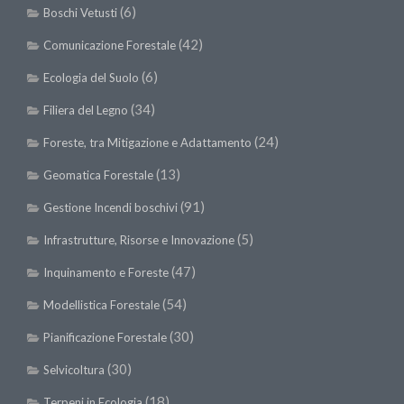
(6)
Boschi Vetusti
Call for Proposals
(42)
Comunicazione Forestale
Comunicati
(6)
Congressi
Ecologia del Suolo
Convegni
(34)
Filiera del Legno
Corsi di Aggiornamento
(24)
Foreste, tra Mitigazione e Adattamento
Corsi di Specializzazione
(13)
Geomatica Forestale
Giornate di Studio
(91)
Gestione Incendi boschivi
Opportunità di Lavoro
(5)
Infrastrutture, Risorse e Innovazione
Rassegne
(47)
Inquinamento e Foreste
Reports
(54)
Modellistica Forestale
Simposii
(30)
Pianificazione Forestale
Congressi
(30)
Selvicoltura
Pagina Congressi
(18)
Terpeni in Ecologia