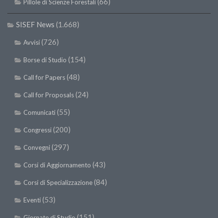
(66)
Pillole di Scienze Forestali
II Congresso (Bologna 1999)
SISEF News
(1.668)
I Congresso (Padova 1997)
(726)
Redazione
Avvisi
(154)
Pagina Principale
Borse di Studio
Editoriali
(48)
Call for Papers
Pillole di Scienze Forestali
(24)
Call for Proposals
Highlights
(55)
Comunicati
#FOCUSINCENDI
(200)
Congressi
Cartella Stampa
(297)
Convegni
Comunicati
(43)
Corsi di Aggiornamento
Infografiche
(84)
Corsi di Specializzazione
Video
(53)
Eventi
PDF
(151)
Giornate di Studio