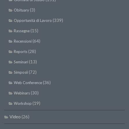
SISEF Notebook (Rassegna Stampa)
(3)
Obituary
SISEF Eventi
(339)
Opportunità di Lavoro
SISEF@Facebook
@SISEF Tweets
(15)
Rassegne
@ForestTweeting
(64)
Recensioni
SISEF Publishing
(28)
Reports
Redazione SISEF.ORG
(13)
Seminari
Credits
(72)
Simposii
(36)
Web Conference
(30)
Webinars
(19)
Workshop
Video
(26)