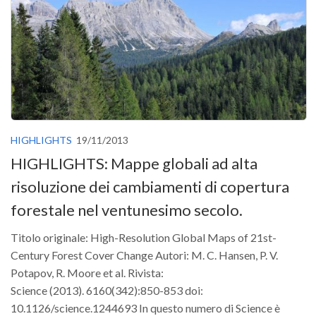
Versamento Quote di Iscrizione
Gruppi di Lavoro
Lista dei Gruppi di Lavoro SISEF
GdL Inquinamento e Foreste
GdL Terpeni in Ecologia
GdL Biodiversità Forestale
HIGHLIGHTS
19/11/2013
GdL Arboricoltura da Legno e Agroselvicoltura
HIGHLIGHTS: Mappe globali ad alta
GdL Modellistica Forestale
risoluzione dei cambiamenti di copertura
GdL Selvicoltura
forestale nel ventunesimo secolo.
GdL Ecologia del Suolo
Titolo originale: High-Resolution Global Maps of 21st-
GdL Pianificazione Forestale
Century Forest Cover Change Autori: M. C. Hansen, P. V.
GdL Geomatica Forestale
Potapov, R. Moore et al. Rivista:
Science (2013). 6160(342):850-853 doi:
GdL Filiera del legno
10.1126/science.1244693 In questo numero di Science è