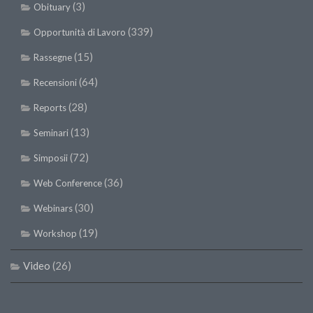
SISEF Notebook (Rassegna Stampa)
(3)
Obituary
SISEF Eventi
(339)
Opportunità di Lavoro
SISEF@Facebook
(15)
Rassegne
@SISEF Tweets
(64)
Recensioni
@ForestTweeting
(28)
Reports
SISEF Publishing
(13)
Seminari
Redazione SISEF.ORG
(72)
Simposii
Credits
(36)
Web Conference
(30)
Webinars
(19)
Workshop
Video
(26)