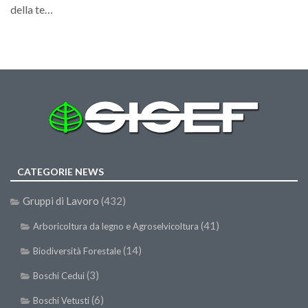
GdL Gestione Incendi Boschivi
della te…
GdL Verde Urbano
GdL Comunicazione Forestale
GdL Foreste, Mitigazione, Adattamento
GdL Infrastrutture, Risorse, Innovazione
GdL Boschi Vetusti
GdL “TreeTalkers”
GdL Boschi Cedui
CATEGORIE NEWS
News
Gruppi di Lavoro
(432)
Post Recenti
(41)
Arboricoltura da legno e Agroselvicoltura
Ricevi la SISEF Newsletter
(14)
Biodiversità Forestale
Avvisi
(3)
Borse di Studio
Boschi Cedui
Call for Papers
(6)
Boschi Vetusti