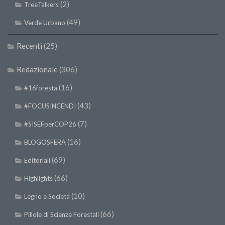
Premi SISEF
(2)
TreeTalkers
XV Congresso (Sassari 2026)
(49)
Verde Urbano
XIV Congresso (Padova 2024)
Recenti
(25)
XIII Congresso (Orvieto 2022)
XII Congresso (Palermo 2019)
Redazionale
(306)
XI Congresso (Roma 2017)
(16)
#16foresta
X Congresso (Firenze 2015)
(43)
#FOCUSINCENDI
IX Congresso (Bolzano 2013)
(7)
#SISEFperCOP26
VIII Congresso (Rende 2011)
(16)
BLOGOSFERA
VII Congresso (Isernia 2009)
(69)
Editoriali
VI Congresso (Arezzo 2007)
(66)
Highlights
V Congresso (Torino 2003)
(10)
Legno e Società
IV Congresso (Potenza 2003)
(66)
Pillole di Scienze Forestali
III Congresso (Viterbo 2001)