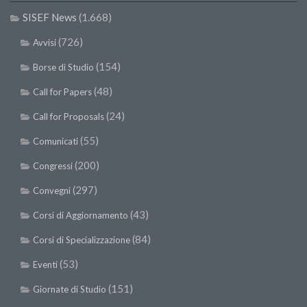
II Congresso (Bologna 1999)
SISEF News
(1.668)
I Congresso (Padova 1997)
(726)
Avvisi
Redazione
(154)
Borse di Studio
Pagina Principale
(48)
Call for Papers
Editoriali
(24)
Call for Proposals
Pillole di Scienze Forestali
(55)
Comunicati
Highlights
(200)
Congressi
#FOCUSINCENDI
(297)
Convegni
Cartella Stampa
(43)
Corsi di Aggiornamento
Comunicati
(84)
Corsi di Specializzazione
Infografiche
(53)
Eventi
Video
(151)
PDF
Giornate di Studio