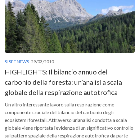
Versamento Quote di Iscrizione
Gruppi di Lavoro
Lista dei Gruppi di Lavoro SISEF
GdL Inquinamento e Foreste
GdL Terpeni in Ecologia
GdL Biodiversità Forestale
SISEF NEWS
29/03/2010
GdL Arboricoltura da Legno e Agroselvicoltura
HIGHLIGHTS: Il bilancio annuo del
GdL Modellistica Forestale
carbonio della foresta: un’analisi a scala
GdL Selvicoltura
globale della respirazione autotrofica
GdL Ecologia del Suolo
Un altro interessante lavoro sulla respirazione come
GdL Pianificazione Forestale
componente cruciale del bilancio del carbonio degli
GdL Geomatica Forestale
ecosistemi forestali. Attraverso un’analisi condotta a scala
globale viene riportata l’evidenza di un significativo controllo
GdL Filiera del legno
sul pattern spaziale della respirazione autotrofica da parte