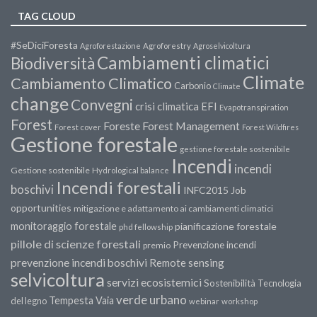
TAG CLOUD
#SeDiciForesta
Agroforestazione
Agroforestry
Agroselvicoltura
Cambiamenti climatici
Biodiversità
Climate
Cambiamento Climatico
Carbonio
Climate
change
Convegni
crisi climatica
EFI
Evapotranspiration
Forest
Forest Management
Foreste
Forest cover
Forest Wildfires
Gestione forestale
gestione forestale sostenibile
Incendi
incendi
Gestione sostenibile
Hydrological balance
Incendi forestali
boschivi
INFC2015
Job
opportunities
mitigazione e adattamento ai cambiamenti climatici
monitoraggio forestale
pianificazione forestale
phd fellowship
pillole di scienze forestali
Prevenzione incendi
premio
prevenzione incendi boschivi
Remote sensing
selvicoltura
servizi ecosistemici
Sostenibilità
Tecnologia
verde urbano
Tempesta Vaia
del legno
webinar
workshop