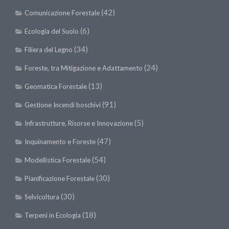
Call for Proposals
(42)
Comunicazione Forestale
Comunicati
(6)
Ecologia del Suolo
Congressi
(34)
Filiera del Legno
Convegni
(24)
Foreste, tra Mitigazione e Adattamento
Corsi di Aggiornamento
(13)
Geomatica Forestale
Corsi di Specializzazione
(91)
Gestione Incendi boschivi
Giornate di Studio
(5)
Infrastrutture, Risorse e Innovazione
Opportunità di Lavoro
(47)
Inquinamento e Foreste
Rassegne
(54)
Modellistica Forestale
Reports
(30)
Simposii
Pianificazione Forestale
(30)
Congressi
Selvicoltura
(18)
Pagina Congressi
Terpeni in Ecologia